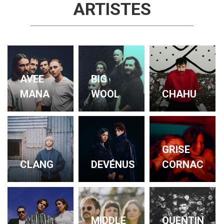
ARTISTES
AVEE
BIG
MANA
WOOL
CHAHU
GRISE
CLANG
DEVÉNUS
CORNAC
QUENTIN
MIDDLE