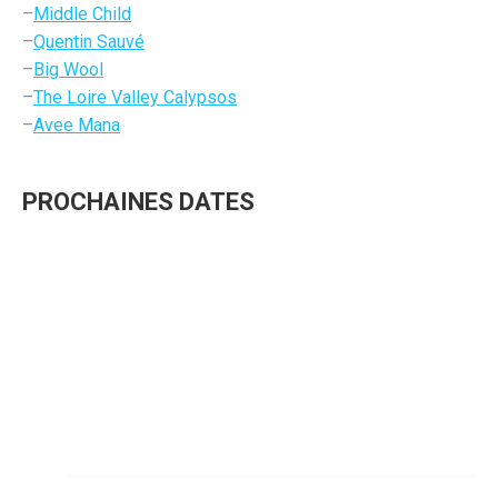
–
Middle Child
–
Quentin Sauvé
–
Big Wool
–
The Loire Valley Calypsos
–
Avee Mana
PROCHAINES DATES