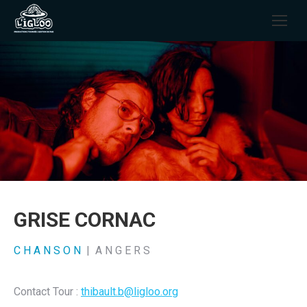
GRISE CORNAC
CHANSON
|
ANGERS
Contact Tour :
thibault.b@ligloo.org