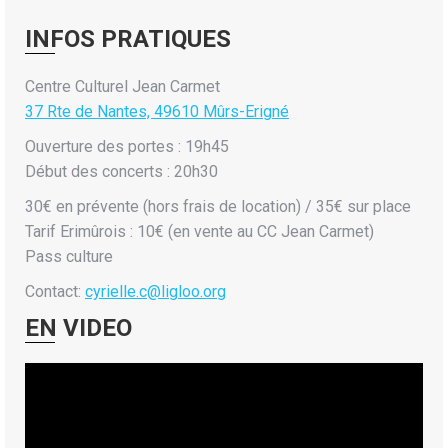
INFOS PRATIQUES
Centre Culturel Jean Carmet
37 Rte de Nantes, 49610 Mûrs-Erigné
Ouverture des portes : 19h45
Début des concerts : 20h30
30€ en prévente (hors frais de location) / 35€ sur place
Tarif Erimûrois : 10€ (en vente au CC Jean Carmet)
Pass culture
Contact:
cyrielle.c@ligloo.org
EN VIDEO