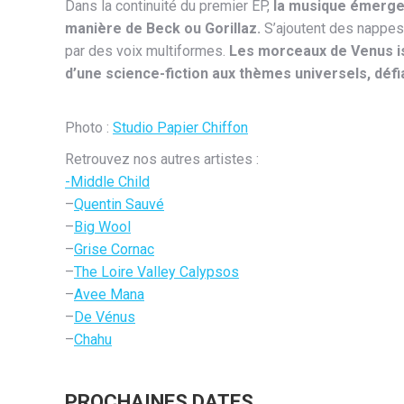
Dans la continuité du premier EP,
la musique émerge 
manière de Beck ou Gorillaz.
S’ajoutent des nappes
par des voix multiformes.
Les morceaux de Venus i
d’une science-fiction aux thèmes universels, défi
Photo :
Studio Papier Chiffon
Retrouvez nos autres artistes :
-Middle Child
–
Quentin Sauvé
–
Big Wool
–
Grise Cornac
–
The Loire Valley Calypsos
–
Avee Mana
–
De Vénus
–
Chahu
PROCHAINES DATES