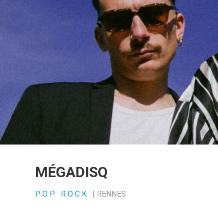
MÉGADISQ
POP ROCK
| RENNES