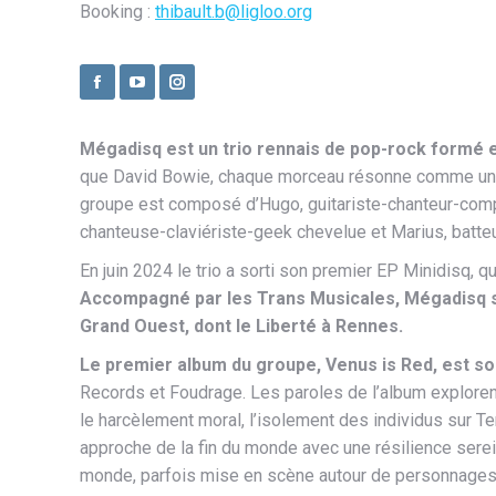
Booking :
thibault.b@ligloo.org
Facebook
YouTube
Instagram
Mégadisq est un trio rennais de pop-rock formé 
que David Bowie, chaque morceau résonne comme une 
groupe est composé d’Hugo, guitariste-chanteur-compo
chanteuse-claviériste-geek chevelue et Marius, batte
En juin 2024 le trio a sorti son premier EP Minidisq, qu
Accompagné par les Trans Musicales, Mégadisq s
Grand Ouest, dont le Liberté à Rennes.
Le premier album du groupe, Venus is Red, est sor
Records et Foudrage. Les paroles de l’album explorent
le harcèlement moral, l’isolement des individus sur Ter
approche de la fin du monde avec une résilience serein
monde, parfois mise en scène autour de personnages 