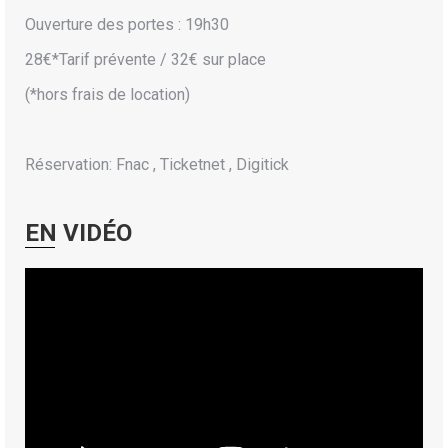
Ouverture des portes : 19h30
28€*Tarif prévente / 32€ sur place
(*hors frais de location)
Réservation: Fnac , Ticketnet , Digitick
EN VIDÉO