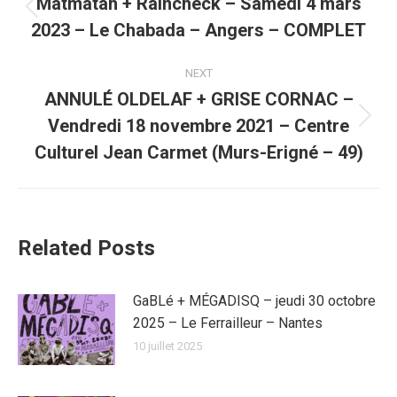
navigation
Matmatah + Raincheck – Samedi 4 mars
Previous
2023 – Le Chabada – Angers – COMPLET
post:
NEXT
ANNULÉ OLDELAF + GRISE CORNAC –
Vendredi 18 novembre 2021 – Centre
Next
post:
Culturel Jean Carmet (Murs-Erigné – 49)
Related Posts
GaBLé + MÉGADISQ – jeudi 30 octobre
2025 – Le Ferrailleur – Nantes
10 juillet 2025